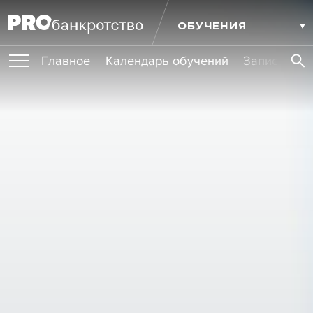
ОБУЧЕНИЯ
Главное
Календарь обучений
Записи обу
ПУБЛИКАЦИИ
Публикации
МЕРОПРИЯТИЯ
Новости
Статьи
Эксперт PRO
Интервью
Крупные банкротства
Сюжеты
ИГРОКИ РЫНКА
Мероприятия
Обучения
Онлайн-обучения
Книги
УСЛУГИ
Игроки рынка
Компании
Персоны
Кейсы
СЕРВИСЫ
Услуги
Услуги
РЕЙТИНГИ