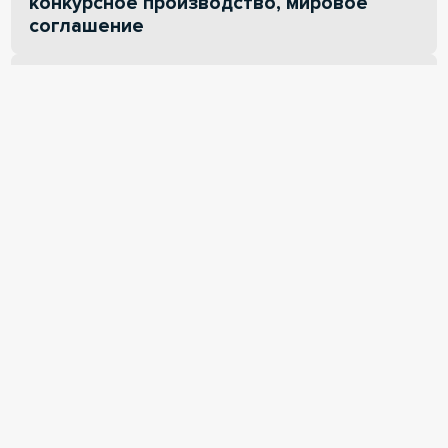
конкурсное производство, мировое
соглашение
6. Собрание и комитет кредиторов:
порядок созыва и проведения,
уведомление о проведении,
компетенции, принятие решения
7. Реализация имущества должника в
процедуре банкротства
8. Финансовый анализ
9. Особенности банкротств отдельных
категорий должников
10. Банкротство граждан 127-ФЗ «О
несостоятельности (банкротстве)»