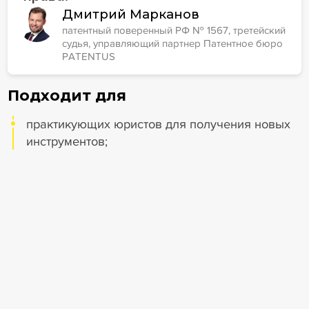
Дмитрий Марканов
патентный поверенный РФ № 1567, третейский
судья, управляющий партнер Патентное бюро
PATENTUS
Подходит для
практикующих юристов для получения новых
инструментов;
бизнеса, чтобы избегать типовых ошибок
при защите активов;
начинающих юристов для систематизации
знаний.
Скидка 10% по промокоду
PRObankrotstvo