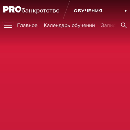
ОБУЧЕНИЯ
Главное
Календарь обучений
Записи обу
ПУБЛИКАЦИИ
Публикации
МЕРОПРИЯТИЯ
Новости
Статьи
Эксперт PRO
Интервью
Крупные банкротства
Сюжеты
ИГРОКИ РЫНКА
Мероприятия
Обучения
Онлайн-обучения
Книги
УСЛУГИ
Игроки рынка
Компании
Персоны
Кейсы
СЕРВИСЫ
Услуги
Услуги
РЕЙТИНГИ