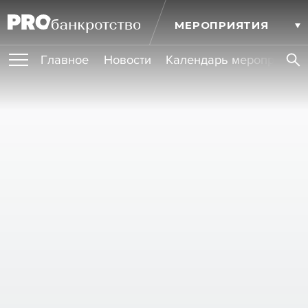
МЕРОПРИЯТИЯ
Главное
Новости
Календарь мероприятий
ПУБЛИКАЦИИ
Публикации
ОБУЧЕНИЯ
Новости
Статьи
Эксперт PRO
Интервью
Крупные банкротства
Сюжеты
ИГРОКИ РЫНКА
Мероприятия
Обучения
Онлайн-обучения
Книги
УСЛУГИ
Игроки рынка
Компании
Персоны
Кейсы
СЕРВИСЫ
Услуги
Услуги
РЕЙТИНГИ