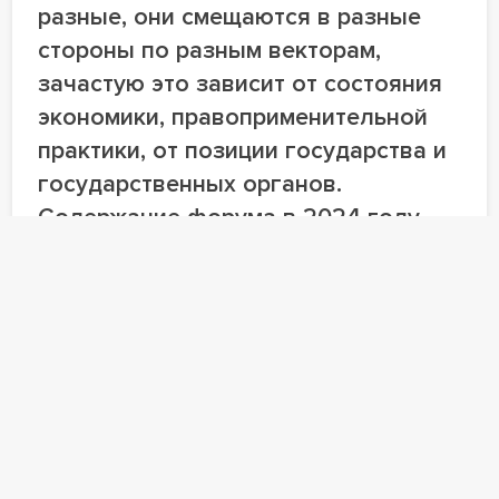
разные, они смещаются в разные
стороны по разным векторам,
зачастую это зависит от состояния
экономики, правоприменительной
практики, от позиции государства и
государственных органов.
Содержание форума в 2024 году
учитывает актуальные проблемы, с
которыми сегодня сталкиваются
предприниматели.
Евгений Ковалев
адвокат, управляющий партнер Адвокатское
бюро KR&P
Как соорганизатор форума я вижу