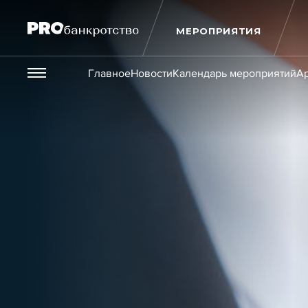
МЕРОПРИЯТИЯ
Везде
Главное
Новости
Календарь мероприятий
Ар
Публикации
Новости
Статьи
Эксперт PRO
Интервью
Крупн
Мероприятия
Обучения
Онлайн-обучения
К
Игроки рынка
Компании
Персоны
Кейсы
Услуги
Услуги