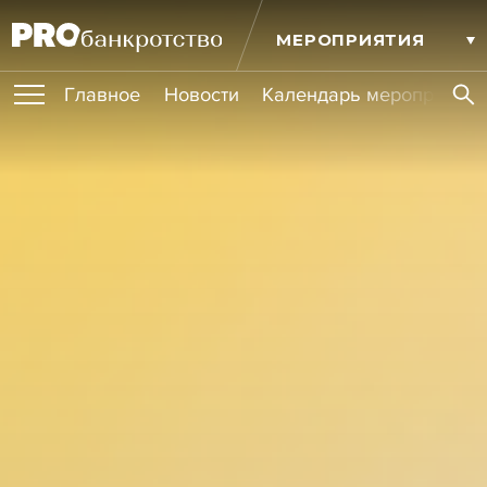
МЕРОПРИЯТИЯ
Главное
Новости
Календарь мероприятий
ПУБЛИКАЦИИ
Публикации
ОБУЧЕНИЯ
Новости
Статьи
Эксперт PRO
Интервью
Крупные банкротства
Сюжеты
ИГРОКИ РЫНКА
Мероприятия
Обучения
Онлайн-обучения
Книги
УСЛУГИ
Игроки рынка
Компании
Персоны
Кейсы
СЕРВИСЫ
Услуги
Услуги
РЕЙТИНГИ