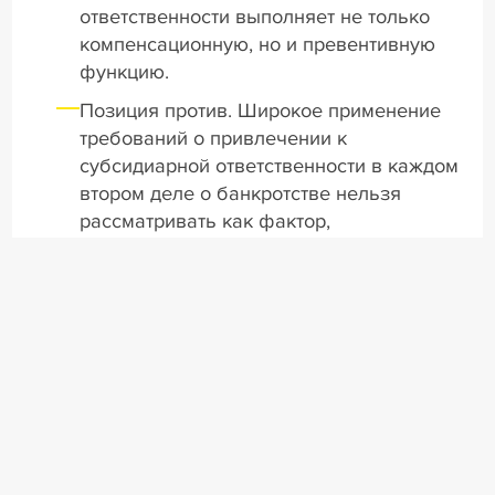
ответственности выполняет не только
компенсационную, но и превентивную
функцию.
Позиция против. Широкое применение
требований о привлечении к
субсидиарной ответственности в каждом
втором деле о банкротстве нельзя
рассматривать как фактор,
способствующий улучшению
экономического климата. Высокий риск
привлечения к субсидиарной
ответственности стал настолько
распространенным, что изначально
учитывается субъектами
предпринимательской деятельности, что
негативно сказывается на деловой и
инвестиционной активности в стране.