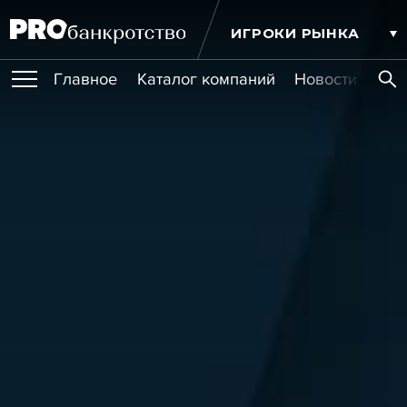
ИГРОКИ РЫНКА
Главное
Каталог компаний
Новости комп
ПУБЛИКАЦИИ
Публикации
МЕРОПРИЯТИЯ
Новости
Статьи
Эксперт PRO
Интервью
Крупные банкротства
Сюжеты
ОБУЧЕНИЯ
Мероприятия
Обучения
Онлайн-обучения
Книги
УСЛУГИ
Игроки рынка
Компании
Персоны
Кейсы
СЕРВИСЫ
Услуги
Услуги
РЕЙТИНГИ