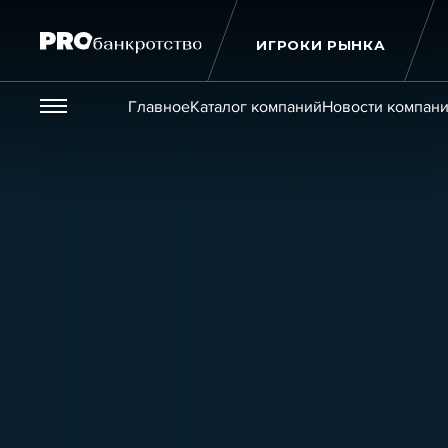
ИГРОКИ РЫНКА
Везде
Главное
Каталог компаний
Новости компан
Публикации
Новости
Статьи
Эксперт PRO
Интервью
Крупн
Мероприятия
Обучения
Онлайн-обучения
К
Игроки рынка
Компании
Персоны
Кейсы
Услуги
Услуги