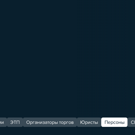
ии
ЭТП
Организаторы торгов
Юристы
Персоны
С