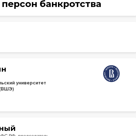
 персон банкротства
ин
ьский университет
 (ВШЭ)
рный