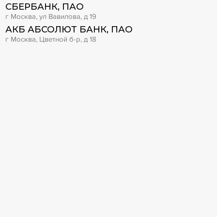
СБЕРБАНК, ПАО
г Москва, ул Вавилова, д 19
АКБ АБСОЛЮТ БАНК, ПАО
г Москва, Цветной б-р, д 18
КБ ИНТЕРПРОМБАНК, НАО
г Москва, Гоголевский б-р, д 9 стр 1
Связанные банкротства:
АНТИПИНСКИЙ НПЗ, АО
Даты банкротства: