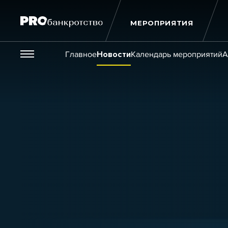
МЕРОПРИЯТИЯ
Везде
Главное
Новости
Календарь мероприятий
А
Публикации
Новости
Статьи
Эксперт PRO
Интервью
Крупн
Мероприятия
Обучения
Онлайн-обучения
К
Игроки рынка
Компании
Персоны
Кейсы
Услуги
Услуги