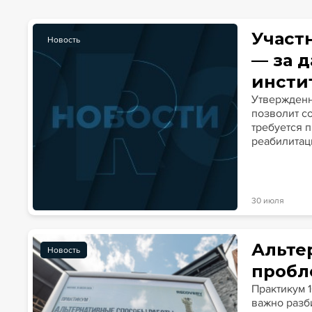
Участ
Новость
— за 
инсти
Утвержденн
позволит со
требуется 
реабилитац
30 июля
Альте
Новость
пробл
Практикум 
важно разб