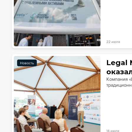
22 июля
Legal 
Новость
оказа
Компания «
традиционн
14 июля