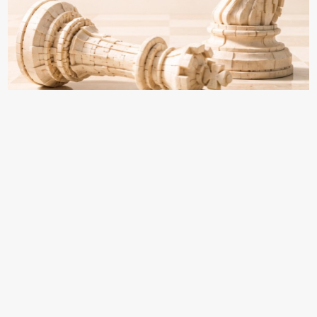
18+ Реклама
Топ просмотров
Госдума приняла законопроект о
1
санации и реструктуризации в рамках
реформы банкротства
8 июля, Законопроекты