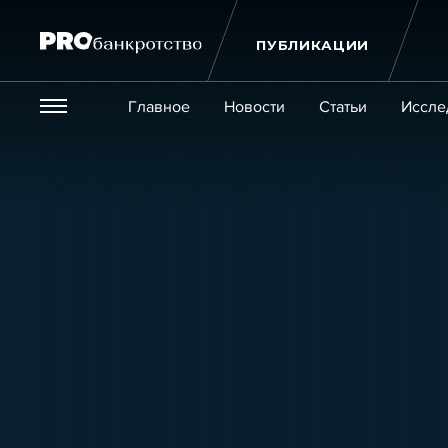
ПУБЛИКАЦИИ
Везде
Главное
Новости
Статьи
Иссле
Экономика и бизнес
Закон
Публикации
Новости
Статьи
Эксперт PRO
Интервью
Крупн
Мероприятия
Обучения
Онлайн-обучения
К
Игроки рынка
Компании
Персоны
Кейсы
Услуги
Услуги