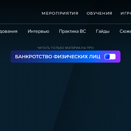
МЕРОПРИЯТИЯ
ОБУЧЕНИЯ
ИГР
дования
Интервью
Практика ВС
Гайды
Сюж
Практика
Сообщество
Эксперт PRO
Крупны
ЧИТАТЬ ТОЛЬКО МАТЕРИАЛЫ ПРО
ые банкротства
Сюжеты
ниги