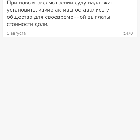
При новом рассмотрении суду надлежит
установить, какие активы оставались у
общества для своевременной выплаты
стоимости доли.
5 августа
170
Ребрендинг
Арестный залог
Применить фильтры
Продажа активов
Предбанкротный анализ
Книги
Pro bono
Сервисы
Вакансии
Карьера
Искусственный интеллект
Трансформации рынка
Назначения
Рейтинг
Банкротство групп
Контрагенты
Скоринг
Автоматизация
Благотворительность
Разрешение споров
Рынок цессии осваивает новый
Оспаривание торгов
Кассация