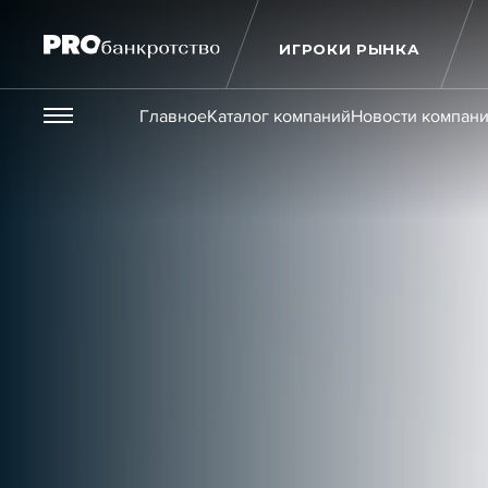
ИГРОКИ РЫНКА
Везде
Главное
Каталог компаний
Новости компан
Публикации
Новости
Статьи
Эксперт PRO
Интервью
Крупн
Мероприятия
Обучения
Онлайн-обучения
К
Игроки рынка
Компании
Персоны
Кейсы
Услуги
Услуги