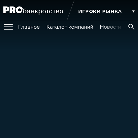
ИГРОКИ РЫНКА
Главное
Каталог компаний
Новости комп
ПУБЛИКАЦИИ
Публикации
МЕРОПРИЯТИЯ
Новости
Статьи
Эксперт PRO
Интервью
Крупные банкротства
Сюжеты
ОБУЧЕНИЯ
Мероприятия
Обучения
Онлайн-обучения
Книги
УСЛУГИ
Игроки рынка
Компании
Персоны
Кейсы
СЕРВИСЫ
Услуги
Услуги
РЕЙТИНГИ