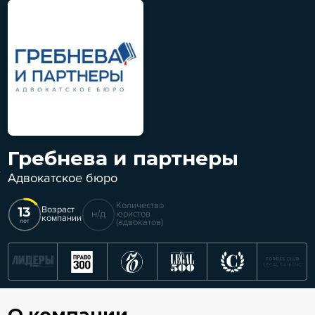
Гребнева и партнеры
Адвокатское бюро
Количество
13
Возраст
н/д
юристов
компании
(адвокатов)
лет
О компании