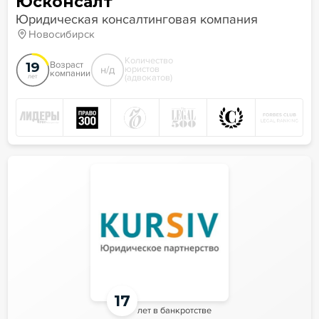
Юсконсалт
Юридическая консалтинговая компания
Новосибирск
Количество
19
Возраст
н/д
юристов
компании
(адвокатов)
лет
17
лет в банкротстве