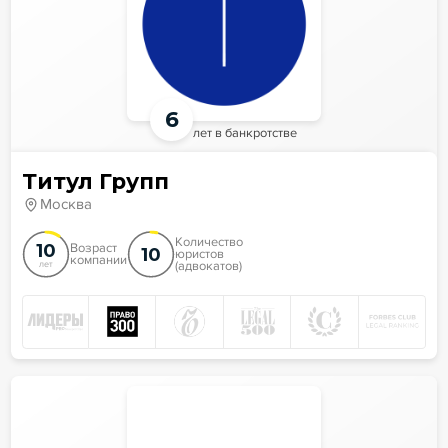
6
лет в банкротстве
Титул Групп
Москва
Количество
10
Возраст
10
юристов
компании
(адвокатов)
лет