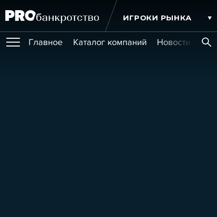
ИГРОКИ РЫНКА
Главное
Каталог компаний
Новости комп
ПУБЛИКАЦИИ
Публикации
МЕРОПРИЯТИЯ
Новости
Статьи
Эксперт PRO
Интервью
Крупные банкротства
Сюжеты
ОБУЧЕНИЯ
Мероприятия
Обучения
Онлайн-обучения
Книги
УСЛУГИ
Игроки рынка
Компании
Персоны
Кейсы
СЕРВИСЫ
Услуги
Услуги
РЕЙТИНГИ