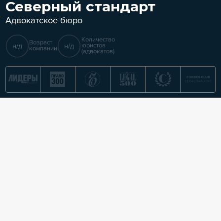
Северный стандарт
Адвокатское бюро
Количество
Возраст
н/д
н/д
юристов
компании
(адвокатов)