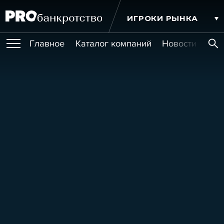
ИГРОКИ РЫНКА
Главное
Каталог компаний
Новости комп
ПУБЛИКАЦИИ
Публикации
МЕРОПРИЯТИЯ
Новости
Статьи
Эксперт PRO
Интервью
Крупные банкротства
Сюжеты
ОБУЧЕНИЯ
Мероприятия
Обучения
Онлайн-обучения
Книги
УСЛУГИ
Игроки рынка
Компании
Персоны
Кейсы
СЕРВИСЫ
Услуги
Услуги
РЕЙТИНГИ