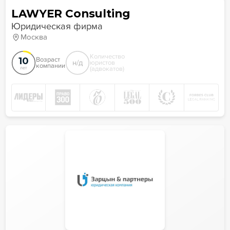
LAWYER Consulting
Юридическая фирма
Москва
Количество
10
Возраст
н/д
юристов
компании
(адвокатов)
лет