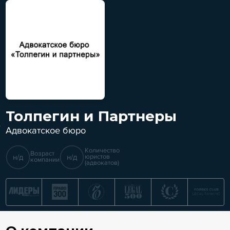
Толпегин и Партнеры
Адвокатское бюро
Количество
Возраст
н/д
н/д
юристов
компании
(адвокатов)