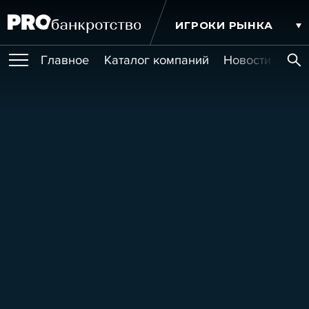
ИГРОКИ РЫНКА
Главное
Каталог компаний
Новости комп
ПУБЛИКАЦИИ
Публикации
МЕРОПРИЯТИЯ
Новости
Статьи
Эксперт PRO
Интервью
Крупные банкротства
Сюжеты
ОБУЧЕНИЯ
Мероприятия
Обучения
Онлайн-обучения
Книги
УСЛУГИ
Игроки рынка
Компании
Персоны
Кейсы
СЕРВИСЫ
Услуги
Услуги
РЕЙТИНГИ