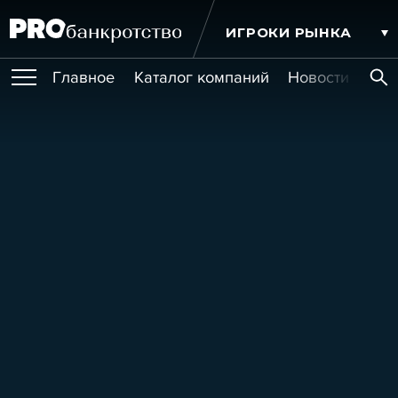
ИГРОКИ РЫНКА
Главное
Каталог компаний
Новости комп
ПУБЛИКАЦИИ
Публикации
МЕРОПРИЯТИЯ
Новости
Статьи
Эксперт PRO
Интервью
Крупные банкротства
Сюжеты
ОБУЧЕНИЯ
Мероприятия
Обучения
Онлайн-обучения
Книги
УСЛУГИ
Игроки рынка
Компании
Персоны
Кейсы
СЕРВИСЫ
Услуги
Услуги
РЕЙТИНГИ