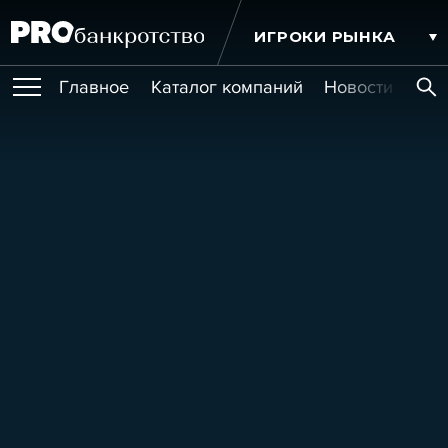
ИГРОКИ РЫНКА
Главное
Каталог компаний
Новости комп
ПУБЛИКАЦИИ
Публикации
МЕРОПРИЯТИЯ
Новости
Статьи
Эксперт PRO
Интервью
Крупные банкротства
Сюжеты
ОБУЧЕНИЯ
Мероприятия
Обучения
Онлайн-обучения
Книги
УСЛУГИ
Игроки рынка
Компании
Персоны
Кейсы
СЕРВИСЫ
Услуги
Услуги
РЕЙТИНГИ