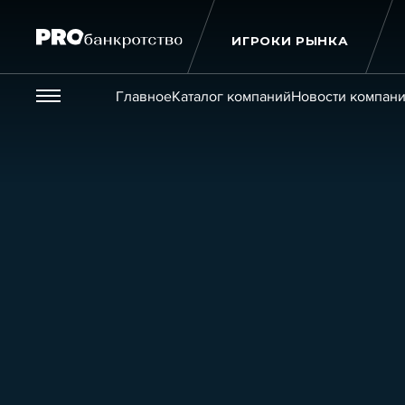
ИГРОКИ РЫНКА
Везде
Главное
Каталог компаний
Новости компан
Публикации
Новости
Статьи
Эксперт PRO
Интервью
Крупн
Мероприятия
Обучения
Онлайн-обучения
К
Игроки рынка
Компании
Персоны
Кейсы
Услуги
Услуги