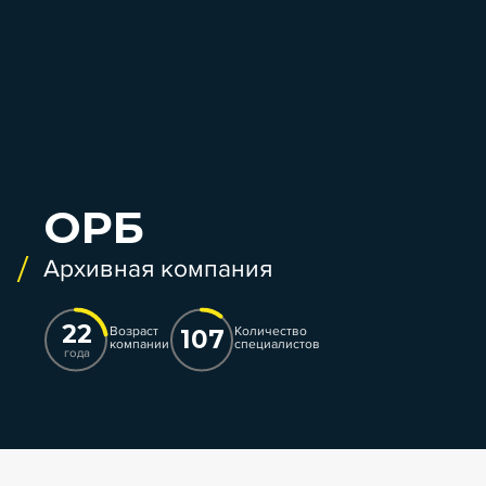
ОРБ
Архивная компания
22
Возраст
Количество
107
компании
специалистов
года