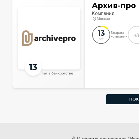
Архив-про
Компания
Москва
13
Возраст
н/
компании
лет
13
лет в банкротстве
ПОК
Информация раздела "Игро