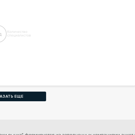
Количество
д
специалистов
АЗАТЬ ЕЩЕ
ки рынка" формируется из заполненных компаниями анкет и