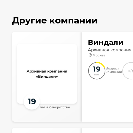
Другие компании
Виндали
Архивная компания
Москва
19
Возраст
н/
компании
лет
19
лет в банкротстве