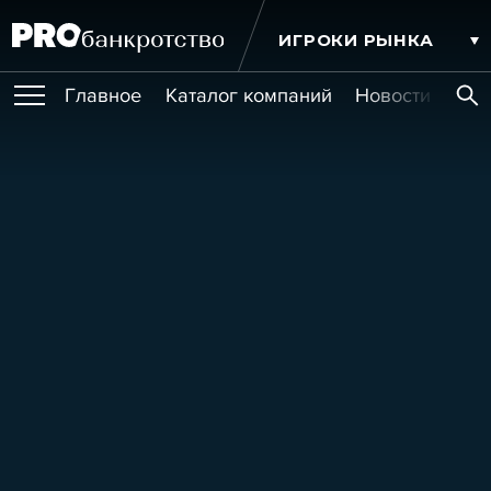
ИГРОКИ РЫНКА
Главное
Каталог компаний
Новости комп
ПУБЛИКАЦИИ
Публикации
МЕРОПРИЯТИЯ
Новости
Статьи
Эксперт PRO
Интервью
Крупные банкротства
Сюжеты
ОБУЧЕНИЯ
Мероприятия
Обучения
Онлайн-обучения
Книги
УСЛУГИ
Игроки рынка
Компании
Персоны
Кейсы
СЕРВИСЫ
Услуги
Услуги
РЕЙТИНГИ