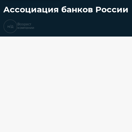
Ассоциация банков России
Возраст
н/д
компании