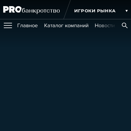
ИГРОКИ РЫНКА
Главное
Каталог компаний
Новости комп
ПУБЛИКАЦИИ
Публикации
МЕРОПРИЯТИЯ
Новости
Статьи
Эксперт PRO
Интервью
Крупные банкротства
Сюжеты
ОБУЧЕНИЯ
Мероприятия
Обучения
Онлайн-обучения
Книги
УСЛУГИ
Игроки рынка
Компании
Персоны
Кейсы
СЕРВИСЫ
Услуги
Услуги
РЕЙТИНГИ