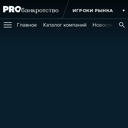
ИГРОКИ РЫНКА
Главное
Каталог компаний
Новости комп
ПУБЛИКАЦИИ
Публикации
МЕРОПРИЯТИЯ
Новости
Статьи
Эксперт PRO
Интервью
Крупные банкротства
Сюжеты
ОБУЧЕНИЯ
Мероприятия
Обучения
Онлайн-обучения
Книги
УСЛУГИ
Игроки рынка
Компании
Персоны
Кейсы
СЕРВИСЫ
Услуги
Услуги
РЕЙТИНГИ