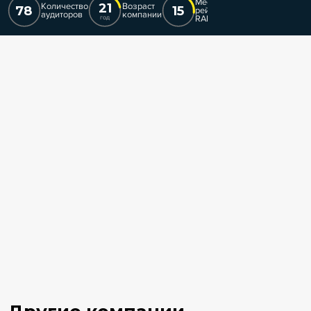
Место в
21
Количество
Возраст
78
15
рейтинге
аудиторов
компании
RAEX-RR
год