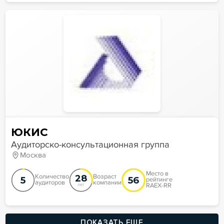
ЮКИС
Аудиторско-консультационная группа
Москва
Место в
28
Количество
Возраст
5
56
рейтинге
аудиторов
компании
RAEX-RR
лет
ПОКАЗАТЬ ЕЩЕ