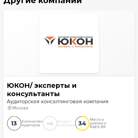
Другие компании
ЮКОН/ эксперты и
консультанты
Аудиторская консалтинговая компания
Москва
Место в
Количество
Возраст
13
34
н/д
рейтинге
аудиторов
компании
RAEX-RR