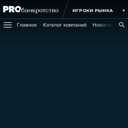
ИГРОКИ РЫНКА
Главное
Каталог компаний
Новости комп
ПУБЛИКАЦИИ
Публикации
МЕРОПРИЯТИЯ
Новости
Статьи
Эксперт PRO
Интервью
Крупные банкротства
Сюжеты
ОБУЧЕНИЯ
Мероприятия
Обучения
Онлайн-обучения
Книги
УСЛУГИ
Игроки рынка
Компании
Персоны
Кейсы
СЕРВИСЫ
Услуги
Услуги
РЕЙТИНГИ