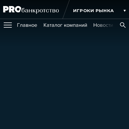
ИГРОКИ РЫНКА
Главное
Каталог компаний
Новости комп
ПУБЛИКАЦИИ
Публикации
МЕРОПРИЯТИЯ
Новости
Статьи
Эксперт PRO
Интервью
Крупные банкротства
Сюжеты
ОБУЧЕНИЯ
Мероприятия
Обучения
Онлайн-обучения
Книги
УСЛУГИ
Игроки рынка
Компании
Персоны
Кейсы
СЕРВИСЫ
Услуги
Услуги
РЕЙТИНГИ