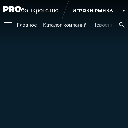
ИГРОКИ РЫНКА
Главное
Каталог компаний
Новости комп
ПУБЛИКАЦИИ
Публикации
МЕРОПРИЯТИЯ
Новости
Статьи
Эксперт PRO
Интервью
Крупные банкротства
Сюжеты
ОБУЧЕНИЯ
Мероприятия
Обучения
Онлайн-обучения
Книги
УСЛУГИ
Игроки рынка
Компании
Персоны
Кейсы
СЕРВИСЫ
Услуги
Услуги
РЕЙТИНГИ