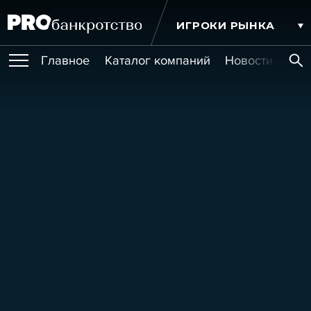
ИГРОКИ РЫНКА
Главное
Каталог компаний
Новости комп
ПУБЛИКАЦИИ
Публикации
МЕРОПРИЯТИЯ
Новости
Статьи
Эксперт PRO
Интервью
Крупные банкротства
Сюжеты
ОБУЧЕНИЯ
Мероприятия
Обучения
Онлайн-обучения
Книги
УСЛУГИ
Игроки рынка
Компании
Персоны
Кейсы
СЕРВИСЫ
Услуги
Услуги
РЕЙТИНГИ