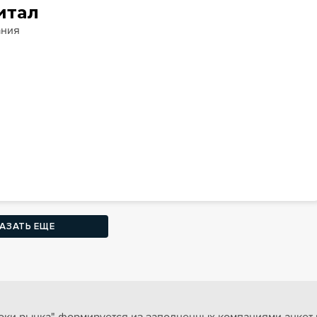
итал
ания
АЗАТЬ ЕЩЕ
ки рынка" формируется из заполненных компаниями анкет и