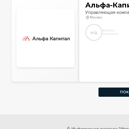
Альфа-Кап
Управляющая комп
Москва
Возраст
н/д
компании
ПОК
Информация раздела "Игро