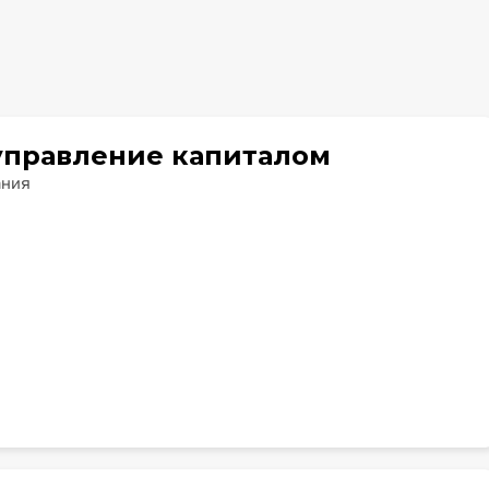
управление капиталом
ания