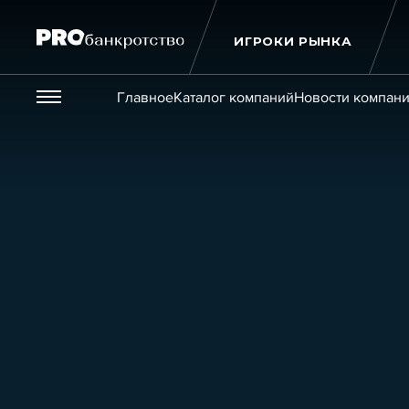
ИГРОКИ РЫНКА
Везде
Главное
Каталог компаний
Новости компан
Публикации
Новости
Статьи
Эксперт PRO
Интервью
Крупн
Мероприятия
Обучения
Онлайн-обучения
К
Игроки рынка
Компании
Персоны
Кейсы
Услуги
Услуги