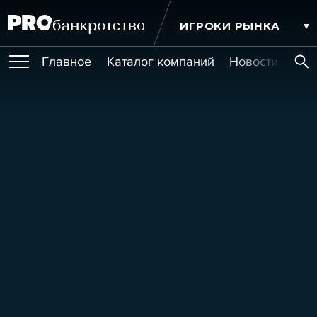
ИГРОКИ РЫНКА
Главное
Каталог компаний
Новости комп
ПУБЛИКАЦИИ
Публикации
МЕРОПРИЯТИЯ
Новости
Статьи
Эксперт PRO
Интервью
Крупные банкротства
Сюжеты
ОБУЧЕНИЯ
Мероприятия
Обучения
Онлайн-обучения
Книги
УСЛУГИ
Игроки рынка
Компании
Персоны
Кейсы
СЕРВИСЫ
Услуги
Услуги
РЕЙТИНГИ