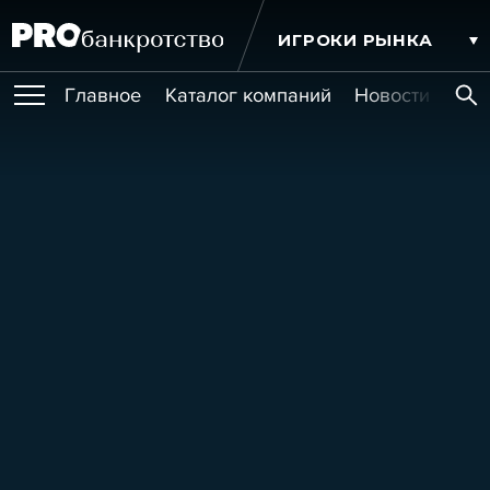
ИГРОКИ РЫНКА
Главное
Каталог компаний
Новости комп
ПУБЛИКАЦИИ
Публикации
МЕРОПРИЯТИЯ
Новости
Статьи
Эксперт PRO
Интервью
Крупные банкротства
Сюжеты
ОБУЧЕНИЯ
Мероприятия
Обучения
Онлайн-обучения
Книги
УСЛУГИ
Игроки рынка
Компании
Персоны
Кейсы
СЕРВИСЫ
Услуги
Услуги
РЕЙТИНГИ