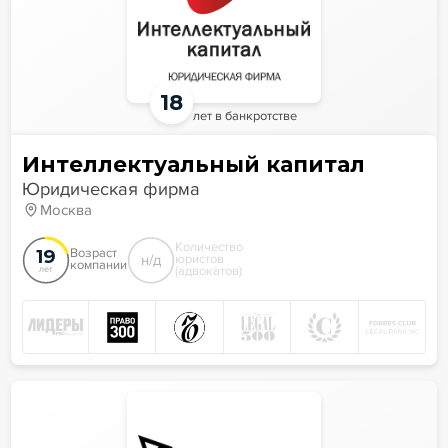
18
лет в банкротстве
Интеллектуальный капитал
Юридическая фирма
Москва
Количество
19
Возраст
н/д
юристов
компании
(адвокатов)
лет