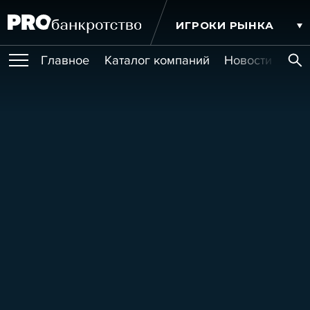
ИГРОКИ РЫНКА
Главное
Каталог компаний
Новости комп
ПУБЛИКАЦИИ
Публикации
МЕРОПРИЯТИЯ
Новости
Статьи
Эксперт PRO
Интервью
Крупные банкротства
Сюжеты
ОБУЧЕНИЯ
Мероприятия
Обучения
Онлайн-обучения
Книги
УСЛУГИ
Игроки рынка
Компании
Персоны
Кейсы
СЕРВИСЫ
Услуги
Услуги
РЕЙТИНГИ