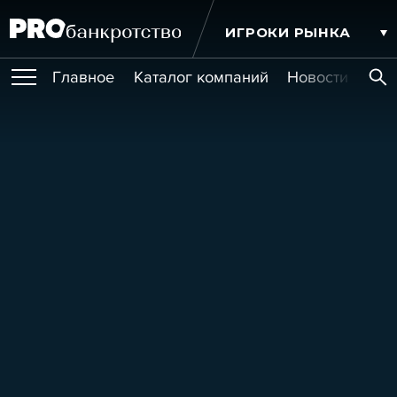
ИГРОКИ РЫНКА
Главное
Каталог компаний
Новости комп
ПУБЛИКАЦИИ
Публикации
МЕРОПРИЯТИЯ
Новости
Статьи
Эксперт PRO
Интервью
Крупные банкротства
Сюжеты
ОБУЧЕНИЯ
Мероприятия
Обучения
Онлайн-обучения
Книги
УСЛУГИ
Игроки рынка
Компании
Персоны
Кейсы
СЕРВИСЫ
Услуги
Услуги
РЕЙТИНГИ