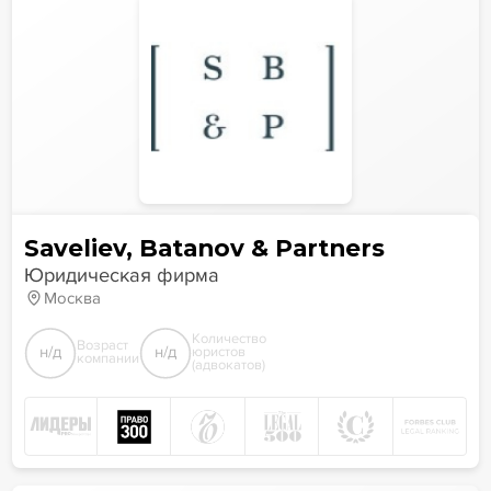
Saveliev, Batanov & Partners
Юридическая фирма
Москва
Количество
Возраст
н/д
н/д
юристов
компании
(адвокатов)