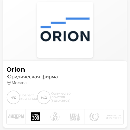
Orion
Юридическая фирма
Москва
Количество
Возраст
н/д
н/д
юристов
компании
(адвокатов)