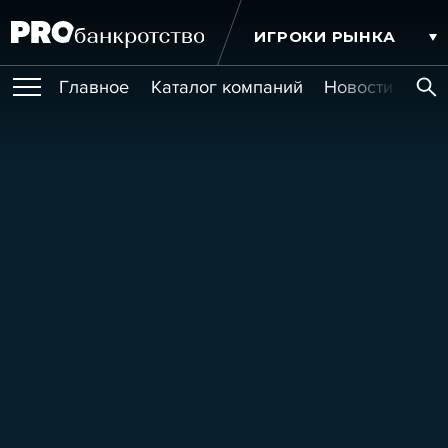
ИГРОКИ РЫНКА
Главное
Каталог компаний
Новости комп
ПУБЛИКАЦИИ
Публикации
МЕРОПРИЯТИЯ
Новости
Статьи
Эксперт PRO
Интервью
Крупные банкротства
Сюжеты
ОБУЧЕНИЯ
Мероприятия
Обучения
Онлайн-обучения
Книги
УСЛУГИ
Игроки рынка
Компании
Персоны
Кейсы
СЕРВИСЫ
Услуги
Услуги
РЕЙТИНГИ