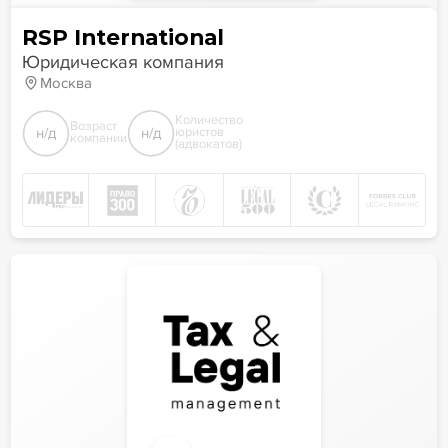
RSP International
Юридическая компания
Москва
Количество
Возраст
н/д
н/д
юристов
компании
(адвокатов)