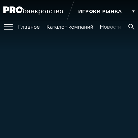
ИГРОКИ РЫНКА
Главное
Каталог компаний
Новости комп
ПУБЛИКАЦИИ
Публикации
МЕРОПРИЯТИЯ
Новости
Статьи
Эксперт PRO
Интервью
Крупные банкротства
Сюжеты
ОБУЧЕНИЯ
Мероприятия
Обучения
Онлайн-обучения
Книги
УСЛУГИ
Игроки рынка
Компании
Персоны
Кейсы
СЕРВИСЫ
Услуги
Услуги
РЕЙТИНГИ