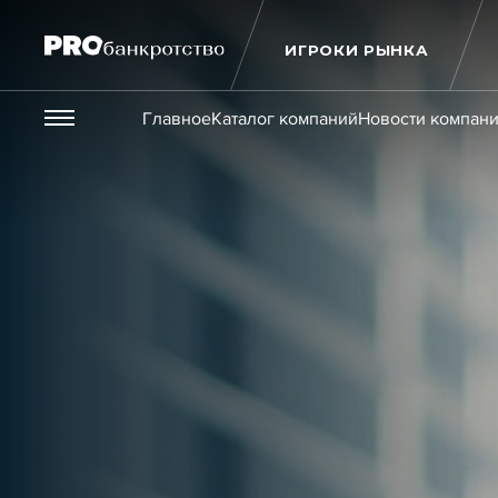
ИГРОКИ РЫНКА
Везде
Главное
Каталог компаний
Новости компан
Публикации
Новости
Статьи
Эксперт PRO
Интервью
Крупн
Мероприятия
Обучения
Онлайн-обучения
К
Игроки рынка
Компании
Персоны
Кейсы
Услуги
Услуги