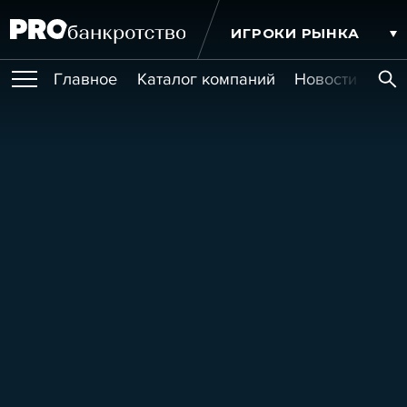
ИГРОКИ РЫНКА
Главное
Каталог компаний
Новости комп
ПУБЛИКАЦИИ
Публикации
МЕРОПРИЯТИЯ
Новости
Статьи
Эксперт PRO
Интервью
Крупные банкротства
Сюжеты
ОБУЧЕНИЯ
Мероприятия
Обучения
Онлайн-обучения
Книги
УСЛУГИ
Игроки рынка
Компании
Персоны
Кейсы
СЕРВИСЫ
Услуги
Услуги
РЕЙТИНГИ