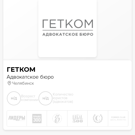
ГЕТКОМ
Адвокатское бюро
Челябинск
Количество
Возраст
н/д
н/д
юристов
компании
(адвокатов)