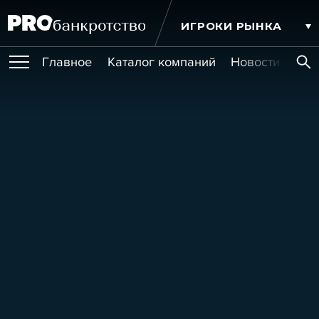
ИГРОКИ РЫНКА
Главное
Каталог компаний
Новости комп
ПУБЛИКАЦИИ
Публикации
МЕРОПРИЯТИЯ
Новости
Статьи
Эксперт PRO
Интервью
Крупные банкротства
Сюжеты
ОБУЧЕНИЯ
Мероприятия
Обучения
Онлайн-обучения
Книги
УСЛУГИ
Игроки рынка
Компании
Персоны
Кейсы
СЕРВИСЫ
Услуги
Услуги
РЕЙТИНГИ