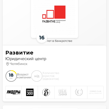
16
лет в банкротстве
Развитие
Юридический центр
Челябинск
Количество
18
Возраст
н/д
юристов
компании
(адвокатов)
лет