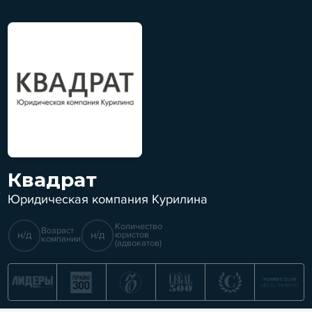
Квадрат
Юридическая компания Курилина
Количество
Возраст
н/д
н/д
юристов
компании
(адвокатов)