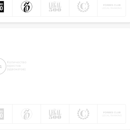
Количество
д
юристов
(адвокатов)