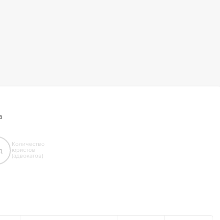
а
Количество
д
юристов
(адвокатов)