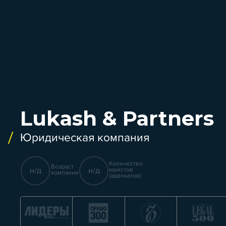
Lukash & Partners
Юридическая компания
Количество
Возраст
н/д
н/д
юристов
компании
(адвокатов)