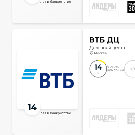
лет в банкротстве
ВТБ ДЦ
Долговой центр
Москва
14
Возраст
н/
компании
лет
14
лет в банкротстве