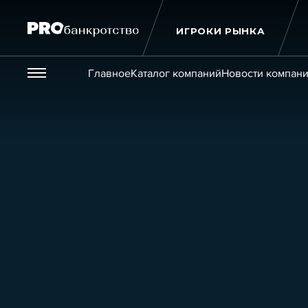
ИГРОКИ РЫНКА
Везде
Главное
Каталог компаний
Новости компан
Публикации
Новости
Статьи
Эксперт PRO
Интервью
Крупн
Мероприятия
Обучения
Онлайн-обучения
К
Игроки рынка
Компании
Персоны
Кейсы
Услуги
Услуги