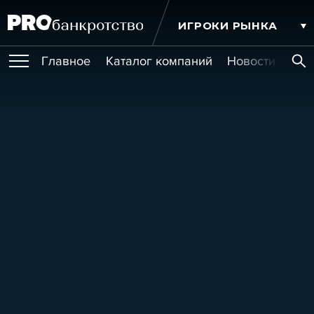
ИГРОКИ РЫНКА
Главное
Каталог компаний
Новости комп
ПУБЛИКАЦИИ
Публикации
МЕРОПРИЯТИЯ
Новости
Статьи
Эксперт PRO
Интервью
Крупные банкротства
Сюжеты
ОБУЧЕНИЯ
Мероприятия
Обучения
Онлайн-обучения
Книги
УСЛУГИ
Игроки рынка
Компании
Персоны
Кейсы
СЕРВИСЫ
Услуги
Услуги
РЕЙТИНГИ