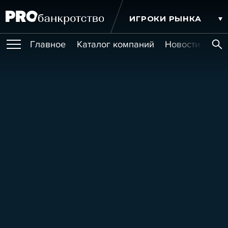
ИГРОКИ РЫНКА
Главное
Каталог компаний
Новости комп
ПУБЛИКАЦИИ
Публикации
МЕРОПРИЯТИЯ
Новости
Статьи
Эксперт PRO
Интервью
Крупные банкротства
Сюжеты
ОБУЧЕНИЯ
Мероприятия
Обучения
Онлайн-обучения
Книги
УСЛУГИ
Игроки рынка
Компании
Персоны
Кейсы
СЕРВИСЫ
Услуги
Услуги
РЕЙТИНГИ