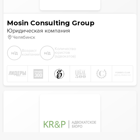
Mosin Consulting Group
Юридическая компания
Челябинск
Количество
Возраст
н/д
н/д
юристов
компании
(адвокатов)