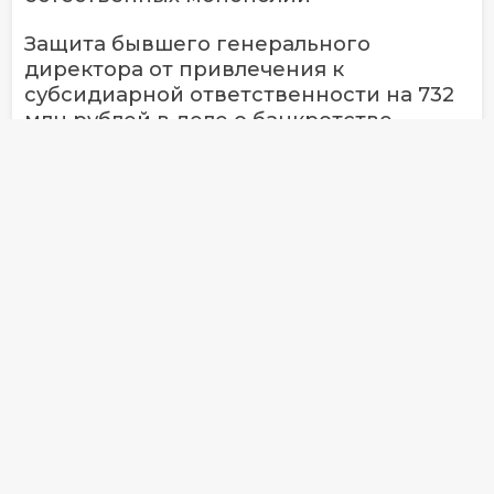
Защита бывшего генерального
директора от привлечения к
субсидиарной ответственности на 732
млн рублей в деле о банкротстве
компании
Защита генерального директора и
компании от привлечения к
субсидиарной ответственности
Адвокаты не допустили взыскания
многомиллиардных убытков с члена
правления Проминвестбанка в деле о
банкротстве банка
Защита инфраструктурной
организации финансового рынка в
споре об оспаривании сделок РЕПО в