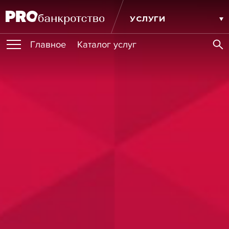
УСЛУГИ
Главное
Каталог услуг
ПУБЛИКАЦИИ
Публикации
МЕРОПРИЯТИЯ
Новости
Статьи
Эксперт PRO
Интервью
Крупные банкротства
Сюжеты
ОБУЧЕНИЯ
Мероприятия
Обучения
Онлайн-обучения
Книги
ИГРОКИ РЫНКА
Игроки рынка
Компании
Персоны
Кейсы
СЕРВИСЫ
Услуги
Услуги
РЕЙТИНГИ