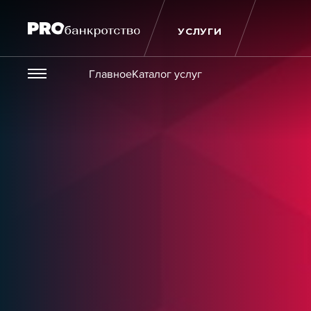
УСЛУГИ
Везде
Главное
Каталог услуг
Публикации
Новости
Статьи
Эксперт PRO
Интервью
Крупн
Мероприятия
Обучения
Онлайн-обучения
К
Игроки рынка
Компании
Персоны
Кейсы
Услуги
Услуги