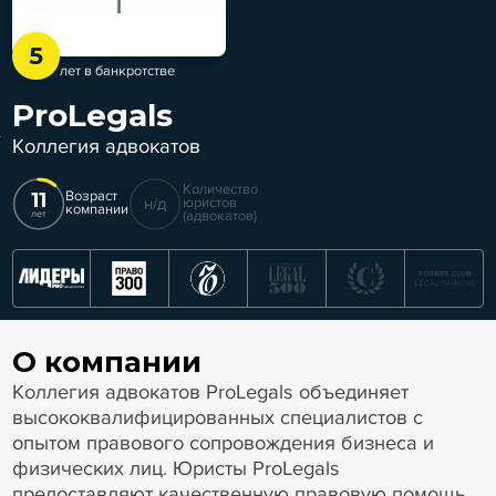
5
лет в банкротстве
ProLegals
Коллегия адвокатов
Количество
11
Возраст
н/д
юристов
компании
(адвокатов)
лет
О компании
Коллегия адвокатов ProLegals объединяет
высококвалифицированных специалистов с
опытом правового сопровождения бизнеса и
физических лиц. Юристы ProLegals
предоставляют качественную правовую помощь