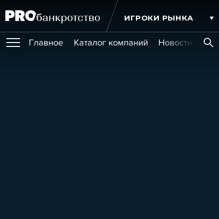
ИГРОКИ РЫНКА
Главное
Каталог компаний
Новости комп
ПУБЛИКАЦИИ
Публикации
МЕРОПРИЯТИЯ
Новости
Статьи
Эксперт PRO
Интервью
Крупные банкротства
Сюжеты
ОБУЧЕНИЯ
Мероприятия
Обучения
Онлайн-обучения
Книги
УСЛУГИ
Игроки рынка
Компании
Персоны
Кейсы
СЕРВИСЫ
Услуги
Услуги
РЕЙТИНГИ