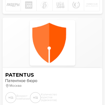
PATENTUS
Патентное бюро
Москва
Количество
Возраст
н/д
н/д
юристов
компании
(адвокатов)