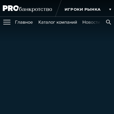
ИГРОКИ РЫНКА
Главное
Каталог компаний
Новости комп
ПУБЛИКАЦИИ
Публикации
МЕРОПРИЯТИЯ
Новости
Статьи
Эксперт PRO
Интервью
Крупные банкротства
Сюжеты
ОБУЧЕНИЯ
Мероприятия
Обучения
Онлайн-обучения
Книги
УСЛУГИ
Игроки рынка
Компании
Персоны
Кейсы
СЕРВИСЫ
Услуги
Услуги
РЕЙТИНГИ