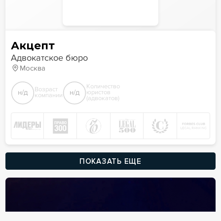
Акцепт
Адвокатское бюро
Москва
Количество
Возраст
н/д
н/д
юристов
компании
(адвокатов)
ПОКАЗАТЬ ЕЩЕ