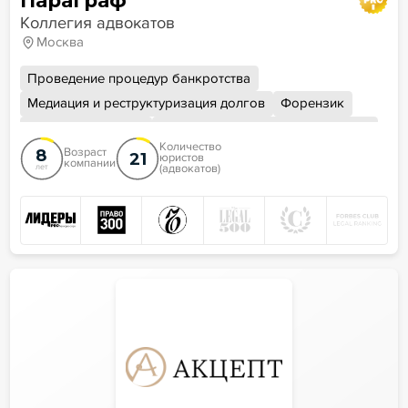
Параграф
Коллегия адвокатов
Москва
Проведение процедур банкротства
Медиация и реструктуризация долгов
Форензик
Уголовная защита
Работа со стрессовыми активами
Количество
8
Просветительская и научная деятельность
Возраст
21
юристов
компании
(адвокатов)
лет