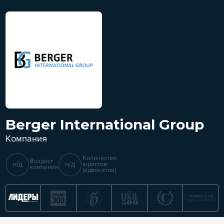
Berger International Group
Компания
Количество
Возраст
н/д
н/д
юристов
компании
(адвокатов)