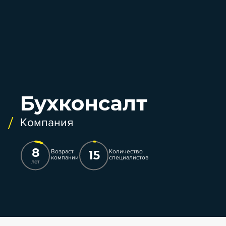
Бухконсалт
Компания
8
Возраст
Количество
15
компании
специалистов
лет