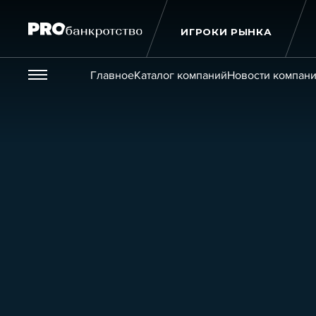
ИГРОКИ РЫНКА
Везде
Главное
Каталог компаний
Новости компан
Публикации
Новости
Статьи
Эксперт PRO
Интервью
Крупн
Мероприятия
Обучения
Онлайн-обучения
К
Игроки рынка
Компании
Персоны
Кейсы
Услуги
Услуги