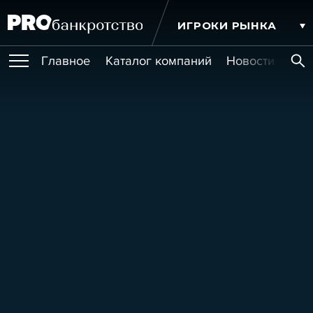
ИГРОКИ РЫНКА
Главное
Каталог компаний
Новости комп
ПУБЛИКАЦИИ
Публикации
МЕРОПРИЯТИЯ
Новости
Статьи
Эксперт PRO
Интервью
Крупные банкротства
Сюжеты
ОБУЧЕНИЯ
Мероприятия
Обучения
Онлайн-обучения
Книги
УСЛУГИ
Игроки рынка
Компании
Персоны
Кейсы
СЕРВИСЫ
Услуги
Услуги
РЕЙТИНГИ