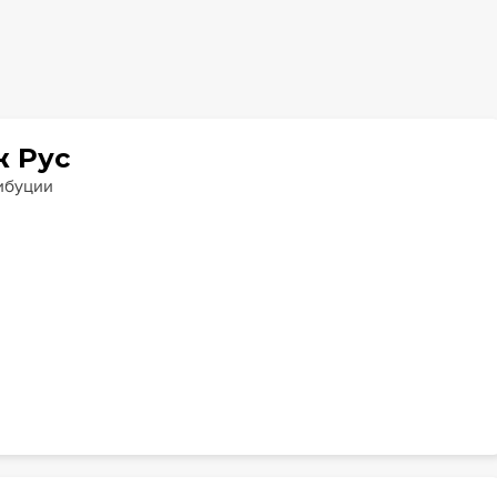
ж Рус
ибуции