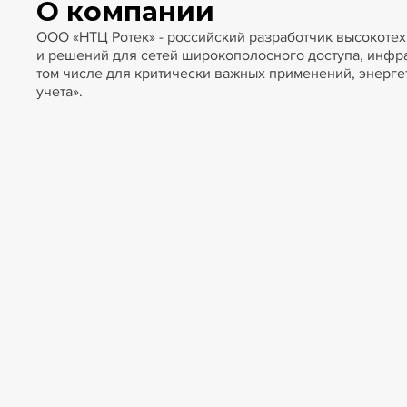
О компании
ООО «НТЦ Ротек» - российский разработчик высокоте
и решений для сетей широкополосного доступа, инфра
том числе для критически важных применений, энерге
учета».