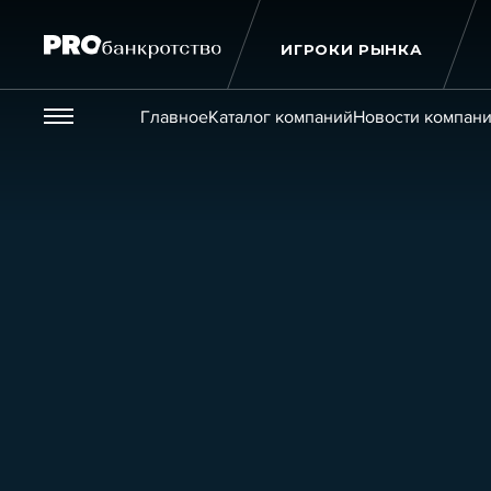
ИГРОКИ РЫНКА
Везде
Главное
Каталог компаний
Новости компан
Публикации
Новости
Статьи
Эксперт PRO
Интервью
Крупн
Мероприятия
Обучения
Онлайн-обучения
К
Игроки рынка
Компании
Персоны
Кейсы
Услуги
Услуги