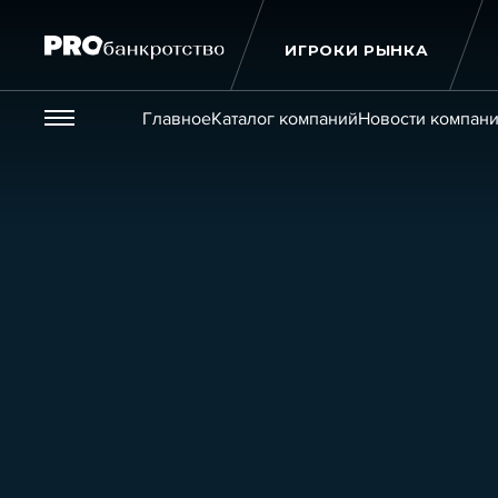
ИГРОКИ РЫНКА
Везде
Главное
Каталог компаний
Новости компан
Публикации
Новости
Статьи
Эксперт PRO
Интервью
Крупн
Мероприятия
Обучения
Онлайн-обучения
К
Игроки рынка
Компании
Персоны
Кейсы
Услуги
Услуги