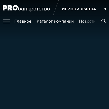
ИГРОКИ РЫНКА
Главное
Каталог компаний
Новости комп
ПУБЛИКАЦИИ
Публикации
МЕРОПРИЯТИЯ
Новости
Статьи
Эксперт PRO
Интервью
Крупные банкротства
Сюжеты
ОБУЧЕНИЯ
Мероприятия
Обучения
Онлайн-обучения
Книги
УСЛУГИ
Игроки рынка
Компании
Персоны
Кейсы
СЕРВИСЫ
Услуги
Услуги
РЕЙТИНГИ