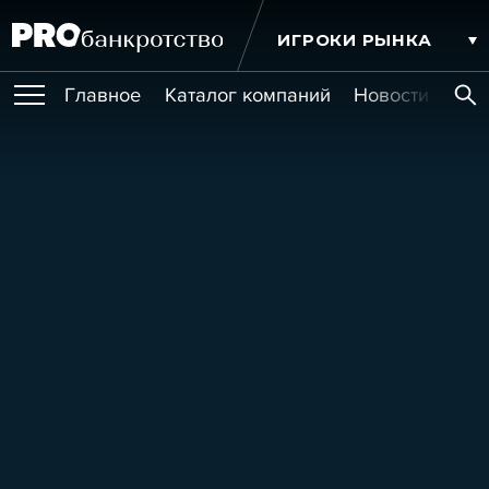
ИГРОКИ РЫНКА
Главное
Каталог компаний
Новости комп
ПУБЛИКАЦИИ
Публикации
МЕРОПРИЯТИЯ
Новости
Статьи
Эксперт PRO
Интервью
Крупные банкротства
Сюжеты
ОБУЧЕНИЯ
Мероприятия
Обучения
Онлайн-обучения
Книги
УСЛУГИ
Игроки рынка
Компании
Персоны
Кейсы
СЕРВИСЫ
Услуги
Услуги
РЕЙТИНГИ